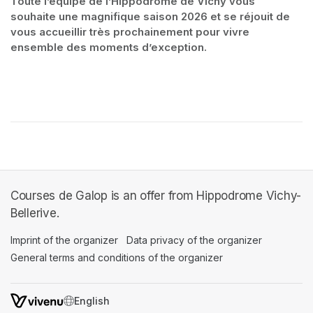
Toute l’équipe de l’Hippodrome de Vichy vous 
souhaite une magnifique saison 2026 et se réjouit de 
vous accueillir très prochainement pour vivre 
ensemble des moments d’exception.
Courses de Galop is an offer from Hippodrome Vichy-
Bellerive.
Imprint of the organizer
(opens in a new tab)
Data privacy of the organizer
(opens in 
General terms and conditions of the organizer
(opens in a new ta
SWITCH LANGUAGE