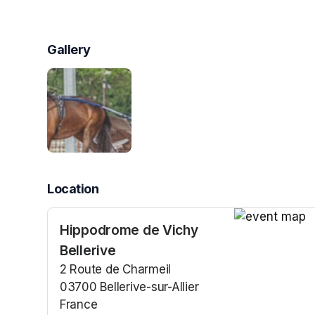
Gallery
Location
Hippodrome de Vichy
(opens in a n
Bellerive
2 Route de Charmeil
03700 Bellerive-sur-Allier
France