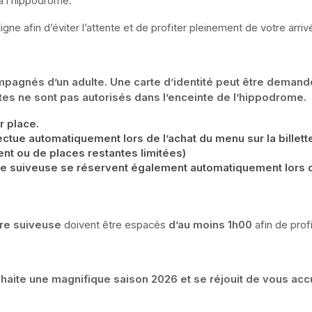
 à l’hippodrome.
 afin d’éviter l’attente et de profiter pleinement de votre arrivé
agnés d’un adulte. Une carte d’identité peut être demandée 
ttes ne sont pas autorisés dans l’enceinte de l’hippodrome.
r place.
tue automatiquement lors de l’achat du menu sur la billetteri
ent ou de places restantes limitées)
ure suiveuse se réservent également automatiquement lors de
ure suiveuse
 doivent être espacés
 d’au moins 1h00
 afin de pro
aite une magnifique saison 2026 et se réjouit de vous accu