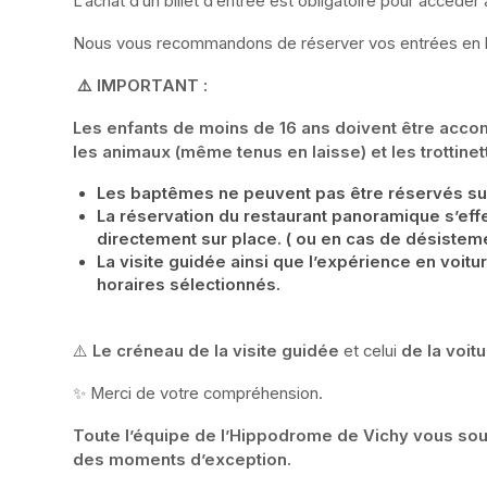
L’achat d’un billet d’entrée est obligatoire pour accéder
Nous vous recommandons de réserver vos entrées en ligne
 ⚠️ IMPORTANT :
Les enfants de moins de 16 ans doivent être accomp
les animaux (même tenus en laisse) et les trottine
Les baptêmes ne peuvent pas être réservés su
La réservation du restaurant panoramique s’effec
directement sur place. ( ou en cas de désistem
La visite guidée ainsi que l’expérience en voit
horaires sélectionnés.
⚠️ 
Le créneau de la visite guidée
 et celui 
de la voit
✨ Merci de votre compréhension.
Toute l’équipe de l’Hippodrome de Vichy vous souh
des moments d’exception.